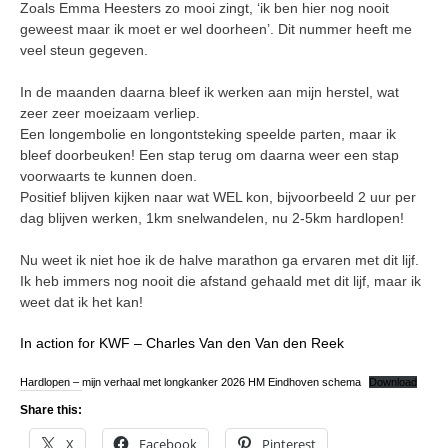
Zoals Emma Heesters zo mooi zingt, ‘ik ben hier nog nooit
geweest maar ik moet er wel doorheen’. Dit nummer heeft me
veel steun gegeven.
In de maanden daarna bleef ik werken aan mijn herstel, wat
zeer zeer moeizaam verliep.
Een longembolie en longontsteking speelde parten, maar ik
bleef doorbeuken! Een stap terug om daarna weer een stap
voorwaarts te kunnen doen.
Positief blijven kijken naar wat WEL kon, bijvoorbeeld 2 uur per
dag blijven werken, 1km snelwandelen, nu 2-5km hardlopen!
Nu weet ik niet hoe ik de halve marathon ga ervaren met dit lijf.
Ik heb immers nog nooit die afstand gehaald met dit lijf, maar ik
weet dat ik het kan!
In action for KWF – Charles Van den Van den Reek
Hardlopen – mijn verhaal met longkanker 2026 HM Eindhoven schema
Download
Share this:
X
Facebook
Pinterest