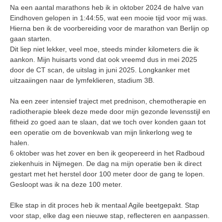
Na een aantal marathons heb ik in oktober 2024 de halve van
Eindhoven gelopen in 1:44:55, wat een mooie tijd voor mij was.
Hierna ben ik de voorbereiding voor de marathon van Berlijn op
gaan starten.
Dit liep niet lekker, veel moe, steeds minder kilometers die ik
aankon. Mijn huisarts vond dat ook vreemd dus in mei 2025
door de CT scan, de uitslag in juni 2025. Longkanker met
uitzaaiingen naar de lymfeklieren, stadium 3B.
Na een zeer intensief traject met prednison, chemotherapie en
radiotherapie bleek deze mede door mijn gezonde levensstijl en
fitheid zo goed aan te slaan, dat we toch over konden gaan tot
een operatie om de bovenkwab van mijn linkerlong weg te
halen.
6 oktober was het zover en ben ik geopereerd in het Radboud
ziekenhuis in Nijmegen. De dag na mijn operatie ben ik direct
gestart met het herstel door 100 meter door de gang te lopen.
Gesloopt was ik na deze 100 meter.
Elke stap in dit proces heb ik mentaal Agile beetgepakt. Stap
voor stap, elke dag een nieuwe stap, reflecteren en aanpassen.